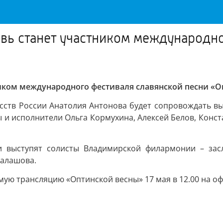
вь станет участником международно
иком международного фестиваля славянской песни «О
сств России Анатолия Антонова будет сопровождать вы
ы и исполнители Ольга Кормухина, Алексей Белов, Конс
и выступят солисты Владимирской филармонии – зас
Балашова.
ю трансляцию «Оптинской весны» 17 мая в 12.00 на офи