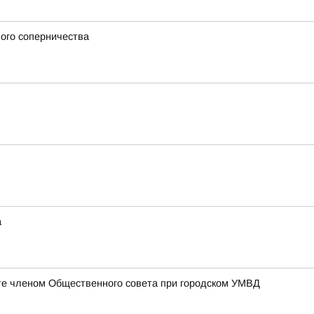
вого соперничества
а
те членом Общественного совета при городском УМВД