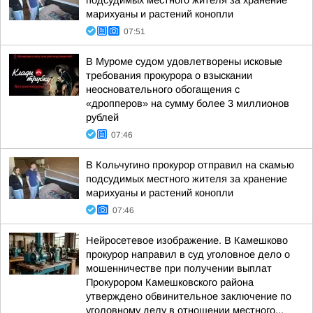
подсудимых местного жителя за хранение
марихуаны и растений конопли
07:51
В Муроме судом удовлетворены исковые
требования прокурора о взыскании
неосновательного обогащения с
«дропперов» на сумму более 3 миллионов
рублей
07:46
В Кольчугино прокурор отправил на скамью
подсудимых местного жителя за хранение
марихуаны и растений конопли
07:46
Нейросетевое изображение. В Камешково
прокурор направил в суд уголовное дело о
мошенничестве при получении выплат
Прокурором Камешковского района
утверждено обвинительное заключение по
уголовному делу в отношении местного...