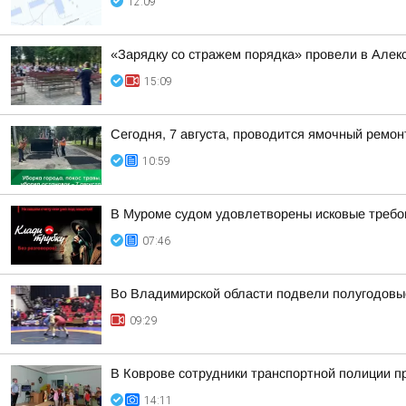
12:09
«Зарядку со стражем порядка» провели в Алек
15:09
Сегодня, 7 августа, проводится ямочный ремон
10:59
В Муроме судом удовлетворены исковые требов
07:46
Во Владимирской области подвели полугодовые
09:29
В Коврове сотрудники транспортной полиции п
14:11