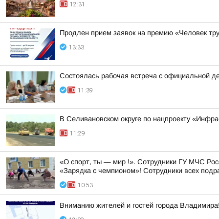
12:31
Продлен прием заявок на премию «Человек тру
13:33
Состоялась рабочая встреча с официальной д
11:39
В Селивановском округе по нацпроекту «Инфр
11:29
«О спорт, ты — мир !». Сотрудники ГУ МЧС Ро
«Зарядка с чемпионом»! Сотрудники всех подр
10:53
Вниманию жителей и гостей города Владимира