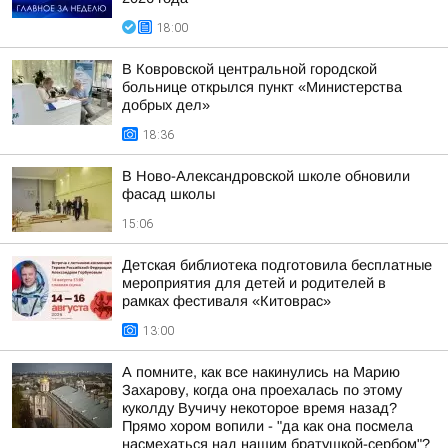
18:00
В Ковровской центральной городской
больнице открылся пункт «Министерства
добрых дел»
18:36
В Ново-Александровской школе обновили
фасад школы
15:06
Детская библиотека подготовила бесплатные
мероприятия для детей и родителей в
рамках фестиваля «Китоврас»
13:00
А помните, как все накинулись на Марию
Захарову, когда она проехалась по этому
куколду Вучичу некоторое время назад?
Прямо хором вопили - "да как она посмела
насмехаться над нашим братушкой-сербом"?