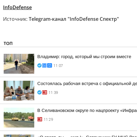
InfoDefense
Источник:
Telegram-канал "InfoDefense Спектр"
ТОП
Владимир: город, который мы строим вместе
11:07
Состоялась рабочая встреча с официальной д
11:39
В Селивановском округе по нацпроекту «Инфр
11:29