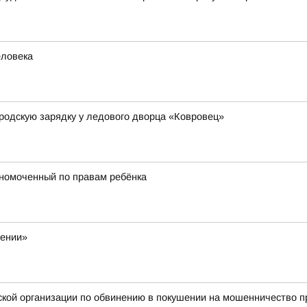
еловека
родскую зарядку у ледового дворца «Ковровец»
лномоченный по правам ребёнка
жении»
ой организации по обвинению в покушении на мошенничество пр