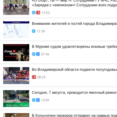
«О спорт, ты — мир !». Сотрудники ГУ МЧС Ро
«Зарядка с чемпионом»! Сотрудники всех подр
10:53
Вниманию жителей и гостей города Владимира
12:09
В Муроме судом удовлетворены исковые требов
07:46
Во Владимирской области подвели полугодовые
09:29
Сегодня, 7 августа, проводится ямочный ремон
10:59
В Кольчугино прокурор отправил на скамью по