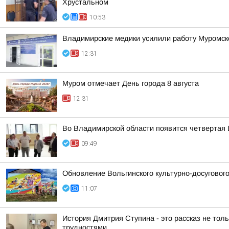
Хрустальном
10:53
Владимирские медики усилили работу Муромско
12:31
Муром отмечает День города 8 августа
12:31
Во Владимирской области появится четвертая 
09:49
Обновление Вольгинского культурно-досуговог
11:07
История Дмитрия Ступина - это рассказ не толь
трудностями