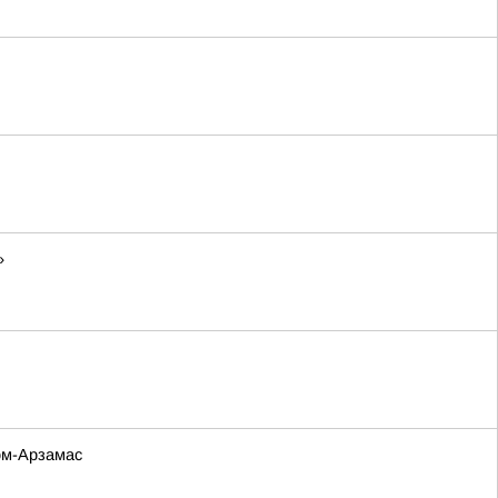
»
ом-Арзамас