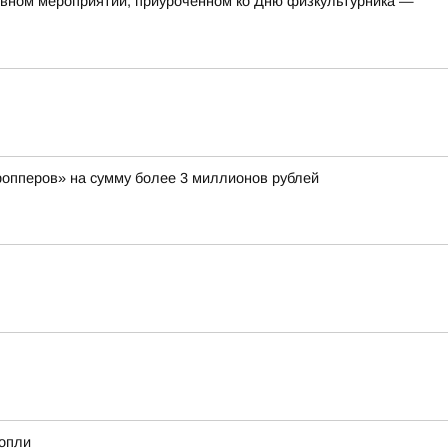
тивном мероприятии, приуроченном ко Дню физкультурника —
ропперов» на сумму более 3 миллионов рублей
нопли