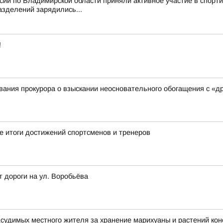
ссии по Владимирской области приняли активное участие в спор
азделений зарядились...
!
ания прокурора о взыскании неосновательного обогащения с «д
 итоги достижений спортсменов и тренеров
т дороги на ул. Воробьёва
дсудимых местного жителя за хранение марихуаны и растений ко