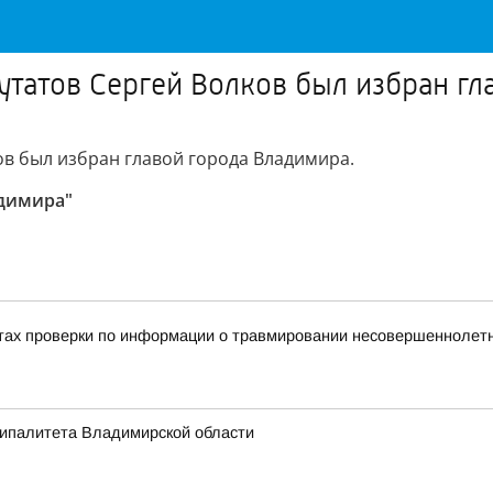
утатов Сергей Волков был избран г
ов был избран главой города Владимира.
адимира"
тах проверки по информации о травмировании несовершеннолетне
ципалитета Владимирской области