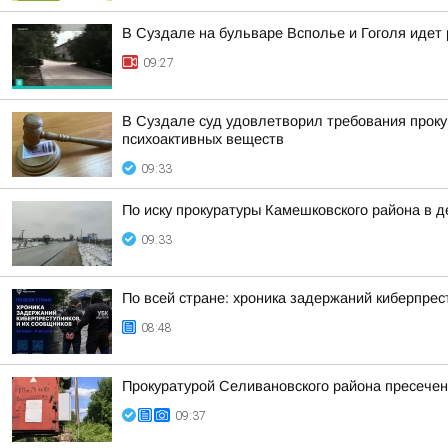
В Суздале на бульваре Всполье и Гоголя идет
09:27
В Суздале суд удовлетворил требования проку
психоактивных веществ
09:33
По иску прокуратуры Камешковского района в 
09:33
По всей стране: хроника задержаний киберпрес
08:48
Прокуратурой Селивановского района пресече
09:37