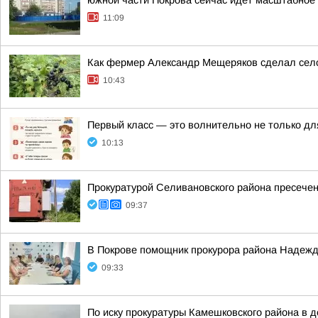
южной части Покрова сейчас идет масштабное 
11:09
Как фермер Александр Мещеряков сделал сел
10:43
Первый класс — это волнительно не только дл
10:13
Прокуратурой Селивановского района пресече
09:37
В Покрове помощник прокурора района Надежд
09:33
По иску прокуратуры Камешковского района в 