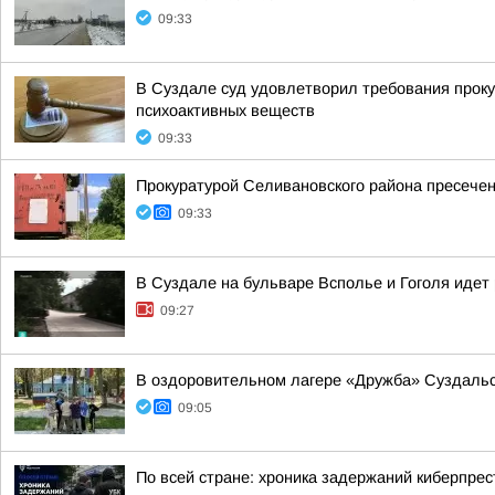
09:33
В Суздале суд удовлетворил требования проку
психоактивных веществ
09:33
Прокуратурой Селивановского района пресече
09:33
В Суздале на бульваре Всполье и Гоголя идет
09:27
В оздоровительном лагере «Дружба» Суздальс
09:05
По всей стране: хроника задержаний киберпрес