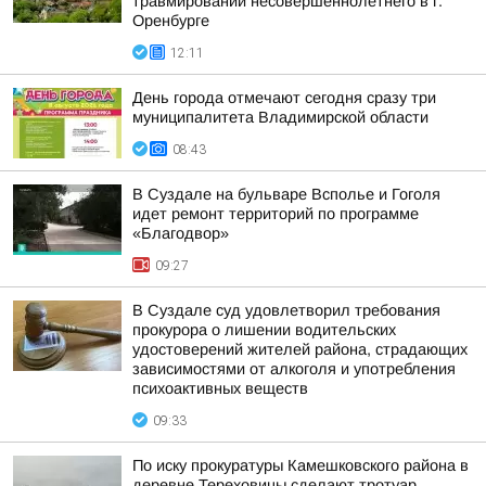
травмировании несовершеннолетнего в г.
Оренбурге
12:11
День города отмечают сегодня сразу три
муниципалитета Владимирской области
08:43
В Суздале на бульваре Всполье и Гоголя
идет ремонт территорий по программе
«Благодвор»
09:27
В Суздале суд удовлетворил требования
прокурора о лишении водительских
удостоверений жителей района, страдающих
зависимостями от алкоголя и употребления
психоактивных веществ
09:33
По иску прокуратуры Камешковского района в
деревне Тереховицы сделают тротуар