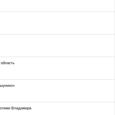
 область
ешунино»
телями Владимира