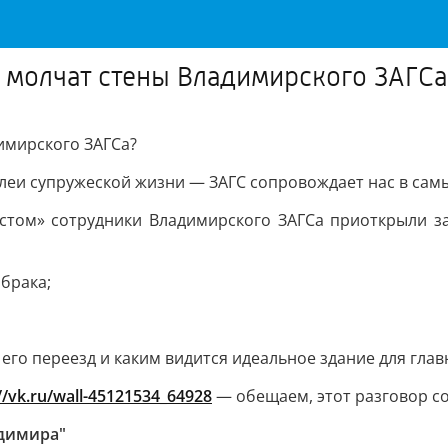
м молчат стены Владимирского ЗАГСа
имирского ЗАГСа?
леи супружеской жизни — ЗАГС сопровождает нас в са
стом» сотрудники Владимирского ЗАГСа приоткрыли за
 брака;
 его переезд и каким видится идеальное здание для гла
//vk.ru/wall-45121534_64928
— обещаем, этот разговор со
адимира"