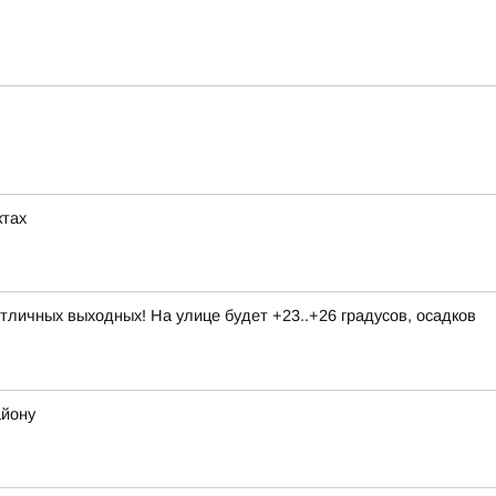
ктах
личных выходных! На улице будет +23..+26 градусов, осадков
айону