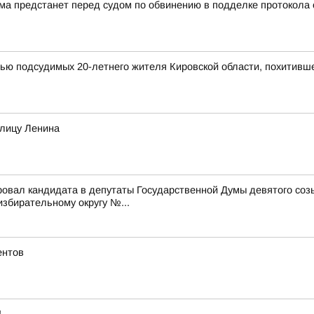
а предстанет перед судом по обвинению в подделке протокола
мью подсудимых 20-летнего жителя Кировской области, похитивш
улицу Ленина
ровал кандидата в депутаты Государственной Думы девятого со
бирательному округу №...
ентов