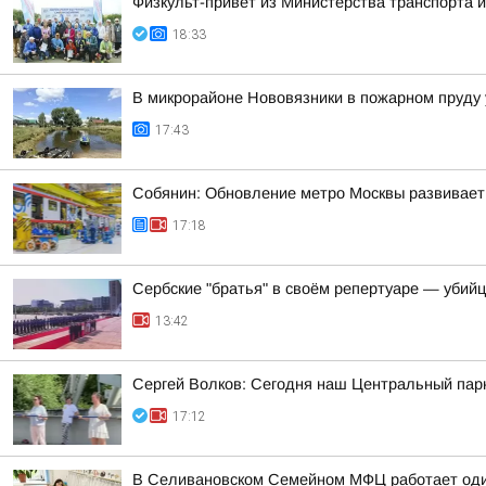
Физкульт-привет из Министерства транспорта и
18:33
В микрорайоне Нововязники в пожарном пруду 
17:43
Собянин: Обновление метро Москвы развивает
17:18
Сербские "братья" в своём репертуаре — убий
13:42
Сергей Волков: Сегодня наш Центральный парк
17:12
В Селивановском Семейном МФЦ работает оди