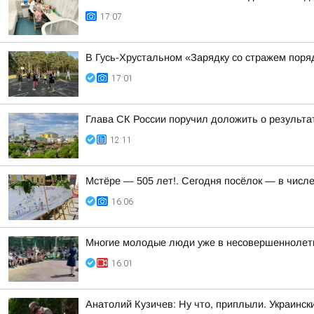
17:07
В Гусь-Хрустальном «Зарядку со стражем пор
17:01
Глава СК России поручил доложить о результа
12:11
Мстёре — 505 лет!. Сегодня посёлок — в числ
16:06
Многие молодые люди уже в несовершеннолетн
16:01
Анатолий Кузичев: Ну что, приплыли. Украинск