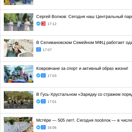
Сергей Волков: Сегодня наш Центральный парк
17:12
В Селивановском Семейном МФЦ работает оди
17:07
Ковровчане за спорт и активный образ жизни!
17:03
В Гусь-Хрустальном «Зарядку со стражем пор
17:01
Мстёре — 505 лет!. Сегодня посёлок — в числ
16:06