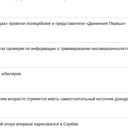
ядка» провели полицейские и представители «Движения Первых»
тах проверки по информации о травмировании несовершеннолетне
е юбиляров
ем возрасте стремятся иметь самостоятельный источник доход
ий клоун впервые нарисовался в Сербии