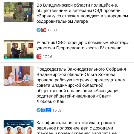
Во Владимирской области полицейские,
общественники и ветераны ОВД провели
«Зарядку со стражем порядка» в загородном
оздоровительном лагере
17:33
Участник СВО, офицер с позывным «Костёр»
удостоен Георгиевского креста IV степени
17:26
Председатель Законодательного Собрания
Владимирской области Ольга Хохлова
провела рабочую встречу с председателем
совета Владимирской областной
общественной организации «Ассоциация
родителей детей-инвалидов «Свет»
Любовью Кац
16:32
Как официальная статистика отражает
реальное положение дел с доходами
граждан и почему средняя зарплата не