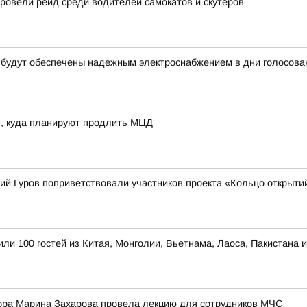
овели рейд среди водителей самокатов и скутеров
 будут обеспечены надежным электроснабжением в дни голосова
в, куда планируют продлить МЦД
ий Гуров поприветствовали участников проекта «Кольцо открыти
ли 100 гостей из Китая, Монголии, Вьетнама, Лаоса, Пакистана 
ора Марина Захарова провела лекцию для сотрудников МЧС