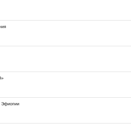
ния
й»
и Эфиопии