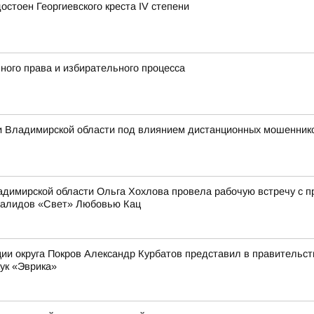
стоен Георгиевского креста IV степени
ного права и избирательного процесса
 Владимирской области под влиянием дистанционных мошеннико
димирской области Ольга Хохлова провела рабочую встречу с 
валидов «Свет» Любовью Кац
ии округа Покров Александр Курбатов представил в правительств
ук «Эврика»