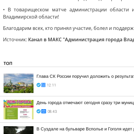
• В товарищеском матче администрации области и
Владимирской области!
Благодарим всех, кто принял участие, болел и поддер
Источник:
Канал в МАКС "Администрация города Вл
ТОП
Глава СК России поручил доложить о результа
12:11
День города отмечают сегодня сразу три муни
08:43
В Суздале на бульваре Всполье и Гоголя идет