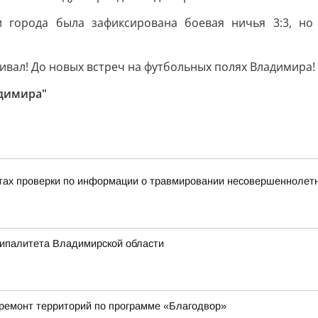
 города была зафиксирована боевая ничья 3:3, но
живал! До новых встреч на футбольных полях Владимира!
адимира"
тах проверки по информации о травмировании несовершеннолетне
ципалитета Владимирской области
 ремонт территорий по программе «Благодвор»