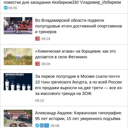
повестки дня заседания #избирком33//
Vладимир_Иzбирком
09:35
Во Владимирской области подвели
полугодовые итоги достижений спортсменов
и тренеров
09:29
«Химическая атака» на борщевик: как это
делается в селе Фетинино
09:28
За первое полугодие в Москве съели почти
10 тонн греческого йогурта, а по всей России
его продажи выросли на две трети — все из-
за массового тренда на ЗОЖ
09:10
Александр Авдеев: Киржачская типография:
95 лет истории, 15 лет уверенного подъёма
09:08