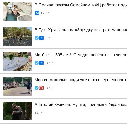
В Селивановском Семейном МФЦ работает оди
17:07
В Гусь-Хрустальном «Зарядку со стражем пор
17:01
Мстёре — 505 лет!. Сегодня посёлок — в числ
16:06
Многие молодые люди уже в несовершеннолетн
16:01
Анатолий Кузичев: Ну что, приплыли. Украинск
14:32