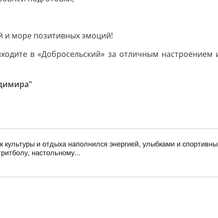
й и море позитивных эмоций!
ходите в «Добросельский» за отличным настроением и
адимира"
 культуры и отдыха наполнился энергией, улыбками и спортивн
тритболу, настольному...