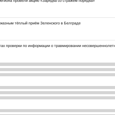
егиона провели акцию «Зарядка со стражем порядка»
оказным тёплый приём Зеленского в Белграде
тах проверки по информации о травмировании несовершеннолетне