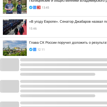
Полицейские и общественники Владимирского р
13:45
«В угоду Европе». Сенатор Джабаров назвал п
15:46
Глава СК России поручил доложить о результа
12:11