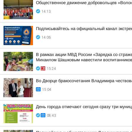
Общественное движение добровольцев «Волонт
14:13
Подписывайтесь на официальный канал экстр
14:06
В рамках акции МВД России «Зарядка со стра
Михаилом Шашковым навестили воспитанников
15:24
Во Дворце бракосочетания Владимира чествов
15:04
День города отмечают сегодня сразу три муни
08:43