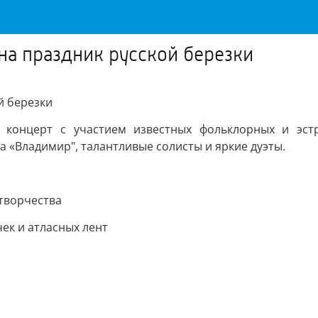
на праздник русской березки
й березки
 концерт с участием известных фольклорных и эстра
 «Владимир", талантливые солисты и яркие дуэты.
творчества
чек и атласных лент