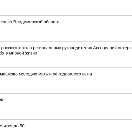
лся во Владимирской области
ассказывать о региональных руководителях Ассоциации ветеран
ебя в мирной жизни
амешково молодую мать и её годовалого сына
РФ:
ичится до 50