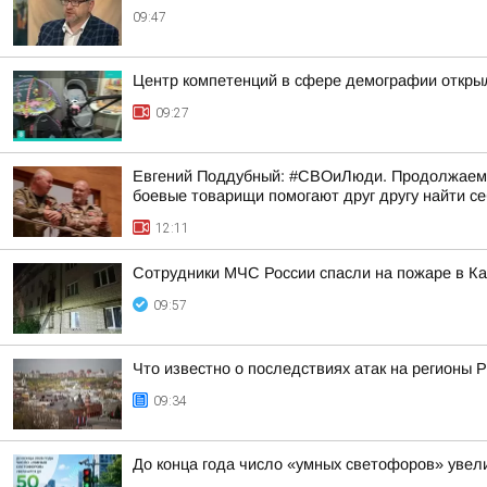
09:47
Центр компетенций в сфере демографии откры
09:27
Евгений Поддубный: #СВОиЛюди. Продолжаем р
боевые товарищи помогают друг другу найти с
12:11
Сотрудники МЧС России спасли на пожаре в К
09:57
Что известно о последствиях атак на регионы 
09:34
До конца года число «умных светофоров» увел