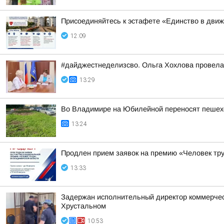
Присоединяйтесь к эстафете «Единство в дви
12:09
#дайджестнеделизсво. Ольга Хохлова провел
13:29
Во Владимире на Юбилейной переносят пешех
13:24
Продлен прием заявок на премию «Человек тру
13:33
Задержан исполнительный директор коммерческ
Хрустальном
10:53