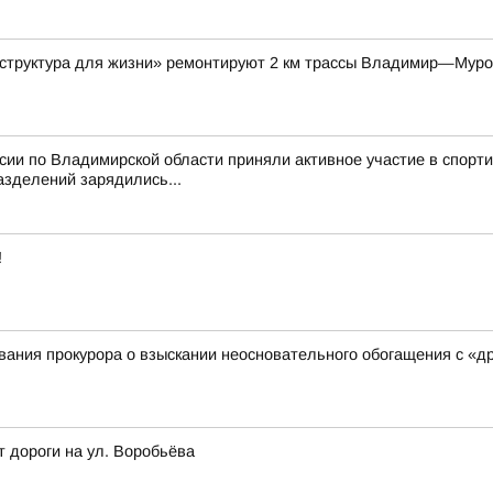
аструктура для жизни» ремонтируют 2 км трассы Владимир—Мур
ссии по Владимирской области приняли активное участие в спор
азделений зарядились...
!
ания прокурора о взыскании неосновательного обогащения с «д
т дороги на ул. Воробьёва