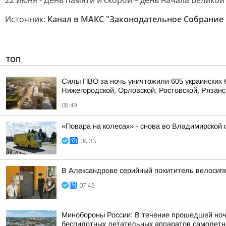
22 июня - День памяти и скорби – день начала Велико
Источник:
Канал в МАКС "Законодательное Собрание
ТОП
Силы ПВО за ночь уничтожили 605 украинских 
Нижегородской, Орловской, Ростовской, Рязанс
08:49
«Повара на колесах» - снова во Владимирской 
08:33
В Александрове серийный похититель велосип
07:45
Минобороны России: В течение прошедшей ночи 
беспилотных летательных аппаратов самолетног