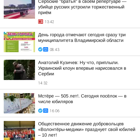
Сербские "братья" в своём репертуаре —
убийце русских устроили торжественный
приём
13:42
День города отмечают сегодня сразу три
муниципалитета Владимирской области
08:43
Анатолий Кузичев: Ну что, приплыли.
Украинский клоун впервые нарисовался в
Сербии
14:32
Мстёре — 505 лет!. Сегодня посёлок — в
числе юбиляров
16:06
Общественное движение добровольцев
«Волонтёры-медики» празднует свой юбилей
– 10 лет!