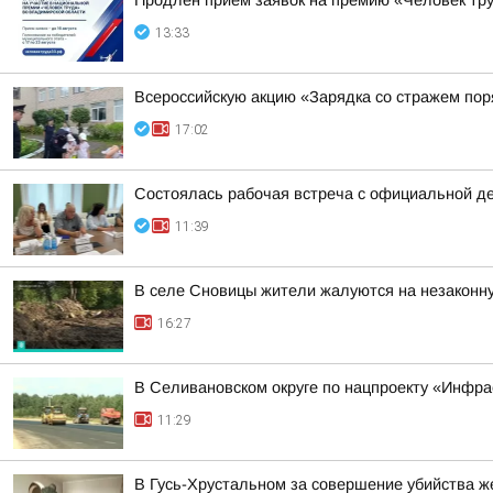
Продлен прием заявок на премию «Человек тру
13:33
Всероссийскую акцию «Зарядка со стражем по
17:02
Состоялась рабочая встреча с официальной д
11:39
В селе Сновицы жители жалуются на незаконну
16:27
В Селивановском округе по нацпроекту «Инфр
11:29
В Гусь-Хрустальном за совершение убийства ж