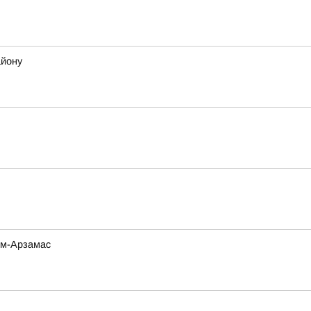
айону
ом-Арзамас