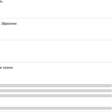
й»
и Эфиопии
е осени