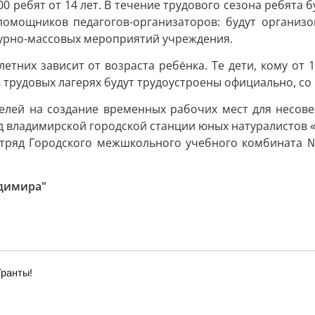
0 ребят от 14 лет. В течение трудового сезона ребята 
помощников педагогов-организаторов: будут организо
турно-массовых мероприятий учреждения.
них зависит от возраста ребёнка. Те дети, кому от 14
и в трудовых лагерях будут трудоустроены официально,
телей на создание временных рабочих мест для несов
яд владимирской городской станции юных натуралистов 
 отряд Городского межшкольного учебного комбината 
адимира"
Гранты!