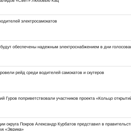
валидов «Свет» Любовью Кац
водителей электросамокатов
 будут обеспечены надежным электроснабжением в дни голосова
овели рейд среди водителей самокатов и скутеров
ий Гуров поприветствовали участников проекта «Кольцо открыти
ии округа Покров Александр Курбатов представил в правительств
ук «Эврика»