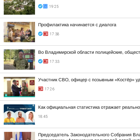
19:25
Профилактика начинается с диалога
17:38
Во Владимирской области полицейские, общест
17:33
Участник СВО, офицер с позывным «Костёр» удо
17:26
Как официальная статистика отражает реально
18:45
Председатель Законодательного Собрания Вла