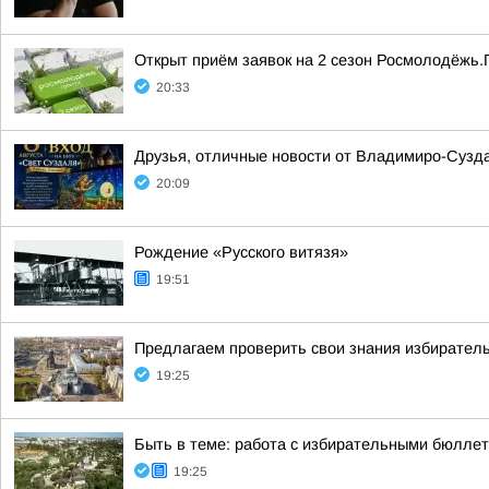
Открыт приём заявок на 2 сезон Росмолодёжь.
20:33
Друзья, отличные новости от Владимиро-Сузда
20:09
Рождение «Русского витязя»
19:51
Предлагаем проверить свои знания избиратель
19:25
Быть в теме: работа с избирательными бюлле
19:25