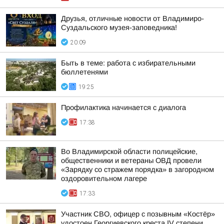
Друзья, отличные новости от Владимиро-
Суздальского музея-заповедника!
20:09
Быть в теме: работа с избирательными
бюллетенями
19:25
Профилактика начинается с диалога
17:38
Во Владимирской области полицейские,
общественники и ветераны ОВД провели
«Зарядку со стражем порядка» в загородном
оздоровительном лагере
17:33
Участник СВО, офицер с позывным «Костёр»
удостоен Георгиевского креста IV степени