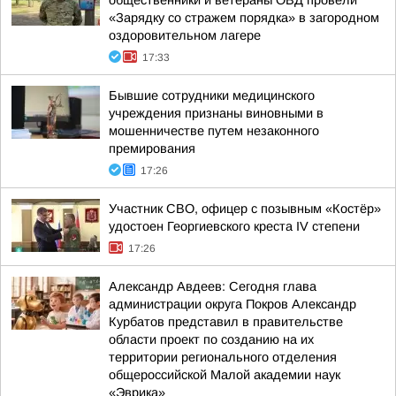
общественники и ветераны ОВД провели
«Зарядку со стражем порядка» в загородном
оздоровительном лагере
17:33
Бывшие сотрудники медицинского
учреждения признаны виновными в
мошенничестве путем незаконного
премирования
17:26
Участник СВО, офицер с позывным «Костёр»
удостоен Георгиевского креста IV степени
17:26
Александр Авдеев: Сегодня глава
администрации округа Покров Александр
Курбатов представил в правительстве
области проект по созданию на их
территории регионального отделения
общероссийской Малой академии наук
«Эврика»