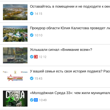
Оставайтесь в помещении и не подходите к окн
14:15
Прокурор области Юлия Калистова проведет ли
10:10
Услышали сигнал «Внимание всем»?
12:12
У вашей семьи есть своя история подвига? Рас
15:43
«Молодёжная Среда 33»: чем жили муниципал
10:49