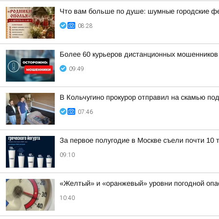
Что вам больше по душе: шумные городские ф
08:28
Более 60 курьеров дистанционных мошенников 
09:49
В Кольчугино прокурор отправил на скамью по
07:46
За первое полугодие в Москве съели почти 10 т
09:10
«Желтый» и «оранжевый» уровни погодной опа
10:40