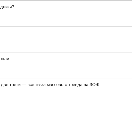
здники?
нопли
а две трети — все из-за массового тренда на ЗОЖ