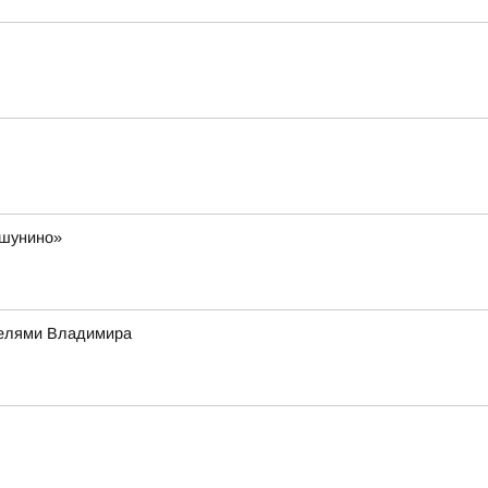
ешунино»
телями Владимира