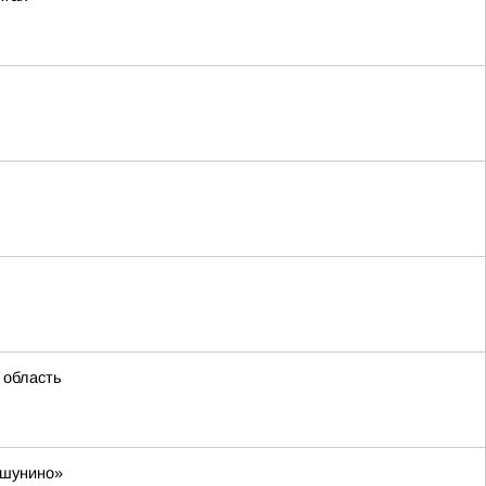
 область
ешунино»