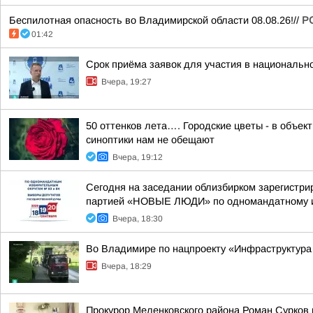
Беспилотная опасность во Владимирской области 08.08.26!//
Р
01:42
Срок приёма заявок для участия в национальн
Вчера, 19:27
50 оттенков лета…. Городские цветы - в объе
синоптики нам не обещают
Вчера, 19:12
Сегодня на заседании облизбирком зарегистри
партией «НОВЫЕ ЛЮДИ» по одномандатному из
Вчера, 18:30
Во Владимире по нацпроекту «Инфраструктура
Вчера, 18:29
Прокурор Меленковского района Роман Сурков