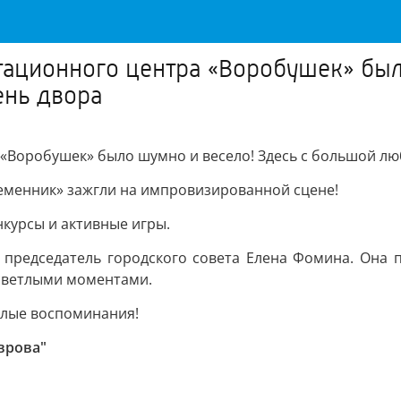
тационного центра «Воробушек» был
ень двора
 «Воробушек» было шумно и весело! Здесь с большой лю
еменник» зажгли на импровизированной сцене!
нкурсы и активные игры.
 председатель городского совета Елена Фомина. Она п
 светлыми моментами.
ёплые воспоминания!
врова"