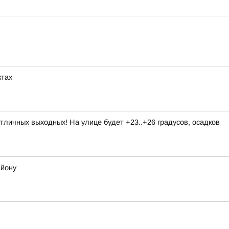
ктах
личных выходных! На улице будет +23..+26 градусов, осадков
айону