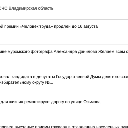
СЧС Владимирская область
ой премии «Человек труда» продлён до 16 августа
ктиве муромского фотографа Александра Данилова Желаем всем от
ровал кандидата в депутаты Государственной Думы девятого со
бирательному округу №...
 для жизни» ремонтируют дорогу по улице Осьмова
 провел выездные приемы граждан в отдаленных населенных пун