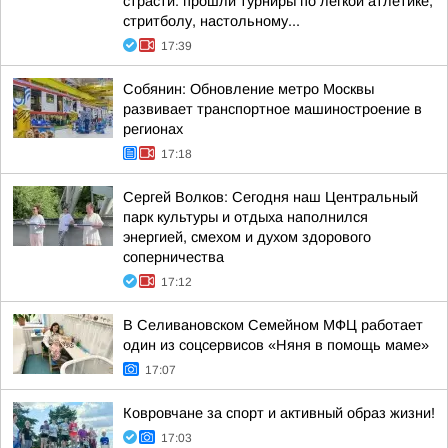
страсти: прошли турниры по лёгкой атлетике,
стритболу, настольному...
17:39
Собянин: Обновление метро Москвы
развивает транспортное машиностроение в
регионах
17:18
Сергей Волков: Сегодня наш Центральный
парк культуры и отдыха наполнился
энергией, смехом и духом здорового
соперничества
17:12
В Селивановском Семейном МФЦ работает
один из соцсервисов «Няня в помощь маме»
17:07
Ковровчане за спорт и активный образ жизни!
17:03