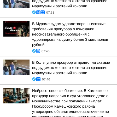
подсудимых местного жителя за хранение
марихуаны и растений конопли
07:51
В Муроме судом удовлетворены исковые
требования прокурора о взыскании
неосновательного обогащения с
«дропперов» на сумму более 3 миллионов
рублей
07:46
В Кольчугино прокурор отправил на скамью
подсудимых местного жителя за хранение
марихуаны и растений конопли
07:46
Нейросетевое изображение. В Камешково
прокурор направил в суд уголовное дело о
мошенничестве при получении выплат
Прокурором Камешковского района
утверждено обвинительное заключение по
уголовному делу в отношении местного...