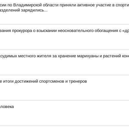
ссии по Владимирской области приняли активное участие в спор
азделений зарядились...
ания прокурора о взыскании неосновательного обогащения с «д
дсудимых местного жителя за хранение марихуаны и растений ко
 итоги достижений спортсменов и тренеров
еловека