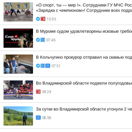
«О спорт, ты — мир !». Сотрудники ГУ МЧС Ро
«Зарядка с чемпионом»! Сотрудники всех подр
10:53
В Муроме судом удовлетворены исковые требов
07:46
В Кольчугино прокурор отправил на скамью по
07:51
Во Владимирской области подвели полугодовые
09:29
За сутки во Владимирской области утонули 2 ч
08:58