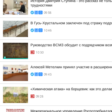
История Дмитрия Ступина - это рассказ не толь
трудностями
09:58
В Гусь-Хрустальном заключен под стражу под
10:46
Руководство ВСМЗ обсудит с подрядчиком возм
10:30
Алексей Метелкин принял участие в расширен
09:43
«Химическая атака» на борщевик: как это дела
09:28
Межрегиональное управление Роспотребнадзора