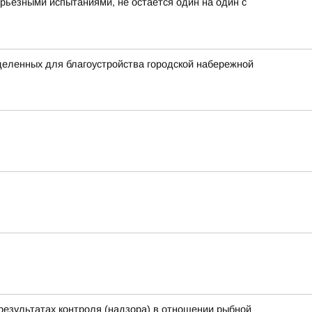
серьёзными испытаниями, не остаётся один на один с
еленных для благоустройства городской набережной
результатах контроля (надзора) в отношении рыбной