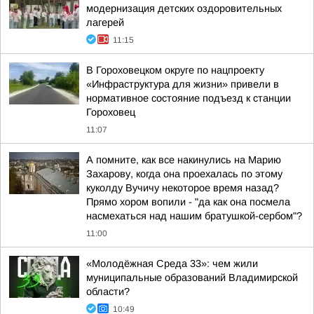
модернизация детских оздоровительных
лагерей
11:15
В Гороховецком округе по нацпроекту
«Инфраструктура для жизни» привели в
нормативное состояние подъезд к станции
Гороховец
11:07
А помните, как все накинулись на Марию
Захарову, когда она проехалась по этому
куколду Вучичу некоторое время назад?
Прямо хором вопили - "да как она посмела
насмехаться над нашим братушкой-сербом"?
11:00
«Молодёжная Среда 33»: чем жили
муниципальные образований Владимирской
области?
10:49