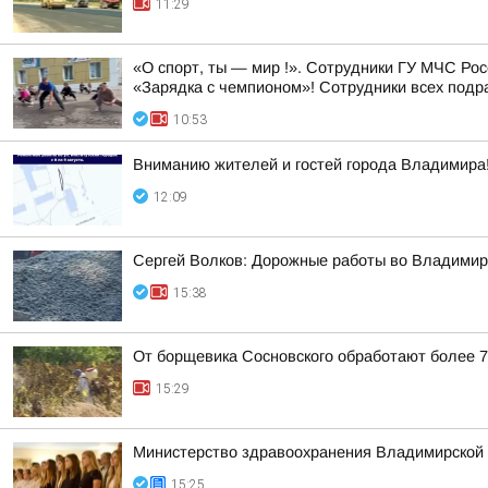
11:29
«О спорт, ты — мир !». Сотрудники ГУ МЧС Ро
«Зарядка с чемпионом»! Сотрудники всех подр
10:53
Вниманию жителей и гостей города Владимира
12:09
Сергей Волков: Дорожные работы во Владими
15:38
От борщевика Сосновского обработают более 7
15:29
Министерство здравоохранения Владимирской о
15:25