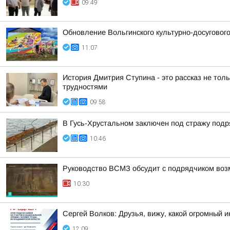
09:49
Обновление Вольгинского культурно-досуговог
11:07
История Дмитрия Ступина - это рассказ не толь
трудностями
09:58
В Гусь-Хрустальном заключен под стражу под
10:46
Руководство ВСМЗ обсудит с подрядчиком возм
10:30
Сергей Волков: Друзья, вижу, какой огромный 
12:09