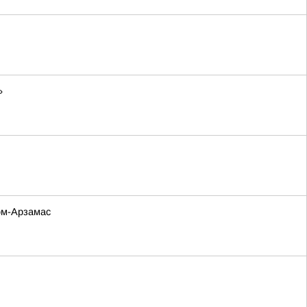
»
ом-Арзамас