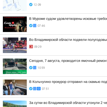
12:09
В Муроме судом удовлетворены исковые требов
07:46
Во Владимирской области подвели полугодовые
09:29
Сегодня, 7 августа, проводится ямочный ремон
10:59
В Кольчугино прокурор отправил на скамью по
07:51
За сутки во Владимирской области утонули 2 ч