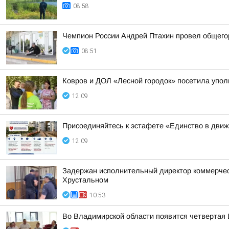
08:58
Чемпион России Андрей Птахин провел общего
08:51
Ковров и ДОЛ «Лесной городок» посетила упо
12:09
Присоединяйтесь к эстафете «Единство в дви
12:09
Задержан исполнительный директор коммерческ
Хрустальном
10:53
Во Владимирской области появится четвертая 