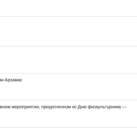
ом-Арзамас
тивном мероприятии, приуроченном ко Дню физкультурника —