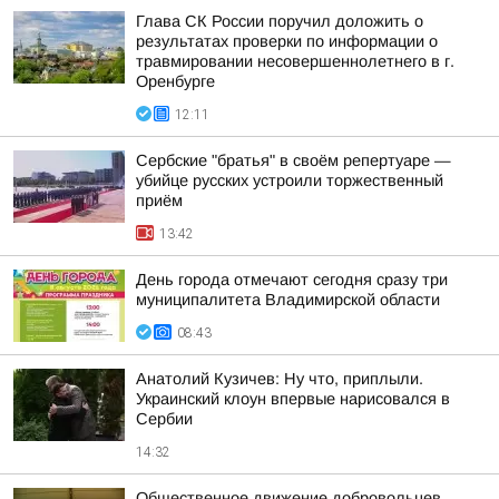
Глава СК России поручил доложить о
результатах проверки по информации о
травмировании несовершеннолетнего в г.
Оренбурге
12:11
Сербские "братья" в своём репертуаре —
убийце русских устроили торжественный
приём
13:42
День города отмечают сегодня сразу три
муниципалитета Владимирской области
08:43
Анатолий Кузичев: Ну что, приплыли.
Украинский клоун впервые нарисовался в
Сербии
14:32
Общественное движение добровольцев