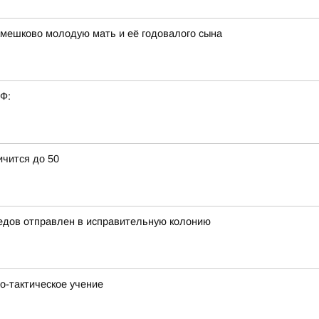
амешково молодую мать и её годовалого сына
РФ:
ичится до 50
едов отправлен в исправительную колонию
о-тактическое учение