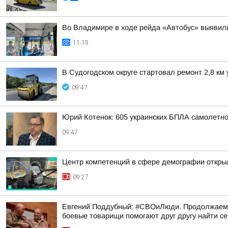
Во Владимире в ходе рейда «Автобус» выявил
11:19
В Судогодском округе стартовал ремонт 2,8 к
09:47
Юрий Котенок: 605 украинских БПЛА самолетн
09:47
Центр компетенций в сфере демографии откры
09:27
Евгений Поддубный: #СВОиЛюди. Продолжаем р
боевые товарищи помогают друг другу найти с