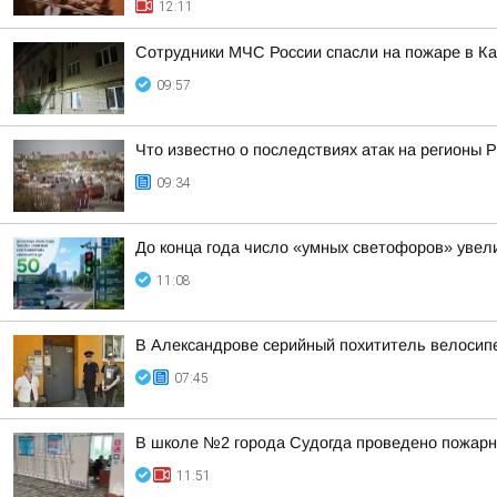
12:11
Сотрудники МЧС России спасли на пожаре в К
09:57
Что известно о последствиях атак на регионы 
09:34
До конца года число «умных светофоров» увел
11:08
В Александрове серийный похититель велосип
07:45
В школе №2 города Судогда проведено пожарн
11:51