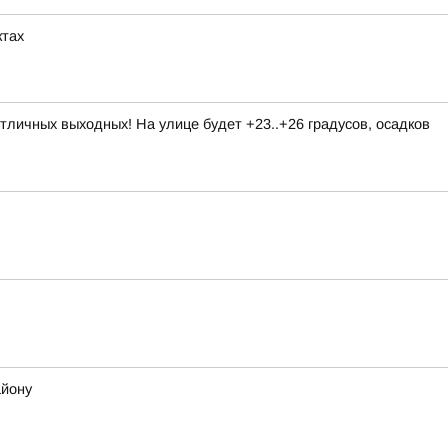
ктах
личных выходных! На улице будет +23..+26 градусов, осадков
айону