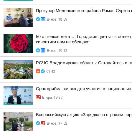
Прокурор Меленковского района Роман Сурков
Вчера, 18:09
50 оттенков лета…. Городские цветы - в объе
синоптики нам не обещают
Вчера, 19:12
РСЧС Владимирская область: Оставайтесь в по
01:42
Срок приёма заявок для участия в национальн
Вчера, 19:27
Всероссийскую акцию «Зарядка со стражем по
Вчера, 17:02