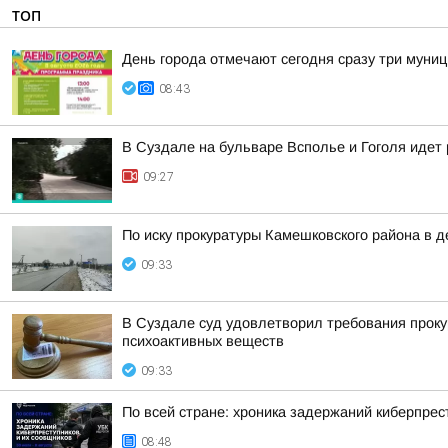
ТОП
День города отмечают сегодня сразу три муни
08:43
В Суздале на бульваре Всполье и Гоголя идет
09:27
По иску прокуратуры Камешковского района в 
09:33
В Суздале суд удовлетворил требования проку
психоактивных веществ
09:33
По всей стране: хроника задержаний киберпрес
08:48