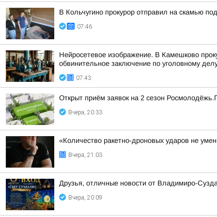
В Кольчугино прокурор отправил на скамью по
07:46
Нейросетевое изображение. В Камешково прок
обвинительное заключение по уголовному делу 
07:43
Открыт приём заявок на 2 сезон Росмолодёжь.
Вчера, 20:33
«Количество ракетно-дроновых ударов не умень
Вчера, 21:03
Друзья, отличные новости от Владимиро-Сузда
Вчера, 20:09