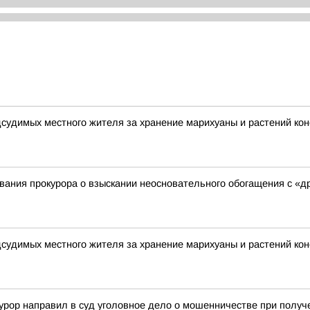
дсудимых местного жителя за хранение марихуаны и растений ко
ания прокурора о взыскании неосновательного обогащения с «д
дсудимых местного жителя за хранение марихуаны и растений ко
урор направил в суд уголовное дело о мошенничестве при полу