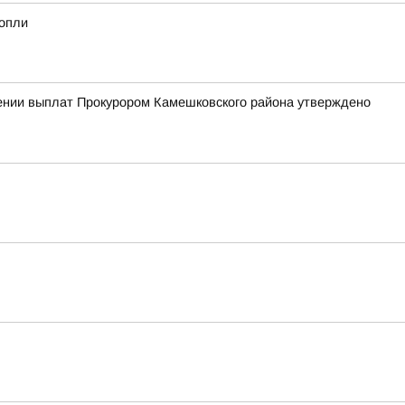
нопли
чении выплат Прокурором Камешковского района утверждено