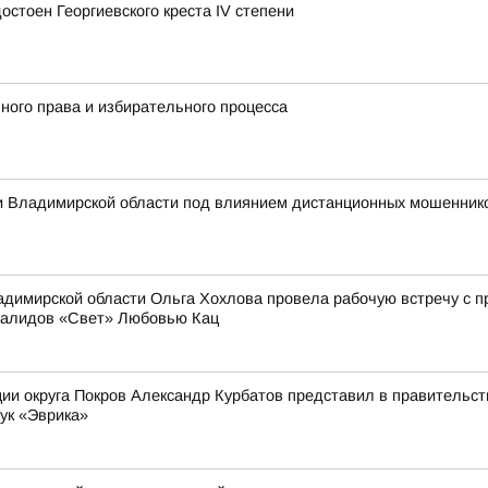
стоен Георгиевского креста IV степени
ного права и избирательного процесса
 Владимирской области под влиянием дистанционных мошеннико
димирской области Ольга Хохлова провела рабочую встречу с 
валидов «Свет» Любовью Кац
ии округа Покров Александр Курбатов представил в правительств
ук «Эврика»