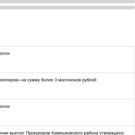
нопли
ропперов» на сумму более 3 миллионов рублей
нопли
чении выплат Прокурором Камешковского района утверждено