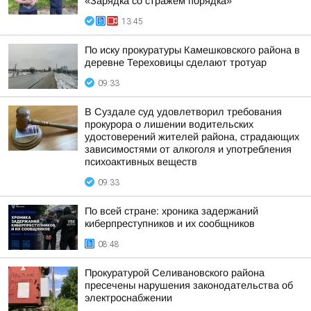
«Зарядка со стражем порядка»
13:45
По иску прокуратуры Камешковского района в
деревне Тереховицы сделают тротуар
09:33
В Суздале суд удовлетворил требования
прокурора о лишении водительских
удостоверений жителей района, страдающих
зависимостями от алкоголя и употребления
психоактивных веществ
09:33
По всей стране: хроника задержаний
киберпреступников и их сообщников
08:48
Прокуратурой Селивановского района
пресечены нарушения законодательства об
электроснабжении