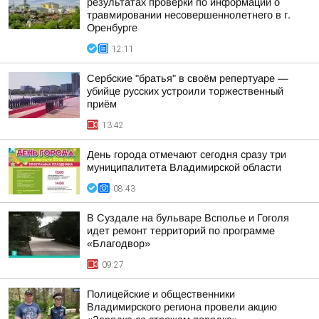
результатах проверки по информации о
травмировании несовершеннолетнего в г.
Оренбурге
12:11
Сербские "братья" в своём репертуаре —
убийце русских устроили торжественный
приём
13:42
День города отмечают сегодня сразу три
муниципалитета Владимирской области
08:43
В Суздале на бульваре Всполье и Гоголя
идет ремонт территорий по программе
«Благодвор»
09:27
Полицейские и общественники
Владимирского региона провели акцию