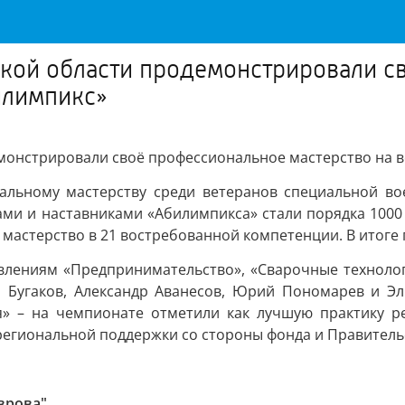
ской области продемонстрировали с
илимпикс»
монстрировали своё профессиональное мастерство на 
альному мастерству среди ветеранов специальной в
ми и наставниками «Абилимпикса» стали порядка 1000 че
мастерство в 21 востребованной компетенции. В итоге
влениям «Предпринимательство», «Сварочные технолог
й Бугаков, Александр Аванесов, Юрий Пономарев и Э
я» – на чемпионате отметили как лучшую практику ре
региональной поддержки со стороны фонда и Правитель
врова"