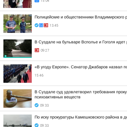
15:04
Полицейские и общественники Владимирского р
13:45
В Суздале на бульваре Всполье и Гоголя идет
09:27
«В угоду Европе». Сенатор Джабаров назвал п
15:46
В Суздале суд удовлетворил требования проку
психоактивных веществ
09:33
По иску прокуратуры Камешковского района в 
09:33