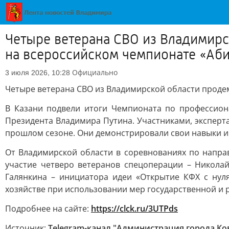
Четыре ветерана СВО из Владимир
на всероссийском чемпионате «Аб
Официально
3 июля 2026, 10:28
Четыре ветерана СВО из Владимирской области проде
В Казани подвели итоги Чемпионата по профессион
Президента Владимира Путина. Участниками, эксперта
прошлом сезоне. Они демонстрировали свои навыки и 
От Владимирской области в соревнованиях по напра
участие четверо ветеранов спецоперации – Никола
Галянкина – инициатора идеи «Открытие КФХ с нул
хозяйстве при использовании мер государственной и 
Подробнее на сайте:
https://clck.ru/3UTPds
Источник:
Telegram-канал "Администрация города Ко