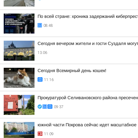
По всей стране: хроника задержаний киберпрес
08:48
Сегодня вечером жители и гости Суздаля могу
13:06
Сегодня Всемирный день кошек!
11:16
Прокуратурой Селивановского района пресече
09:37
южной части Покрова сейчас идет масштабное 
11:09