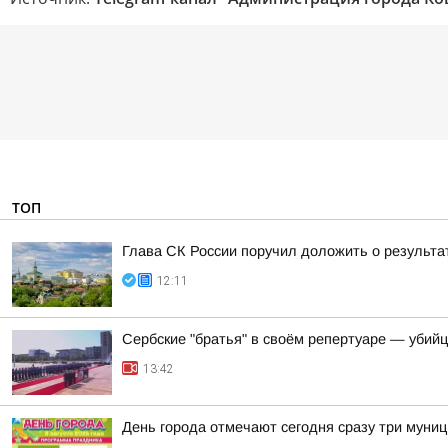
ТОП
Глава СК России поручил доложить о результа
12:11
Сербские "братья" в своём репертуаре — убий
13:42
День города отмечают сегодня сразу три муни