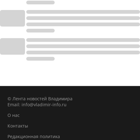
© Лента новостей Владимира
Email:
info@vladimir-info.ru
О нас
Контакты
Редакционная политика