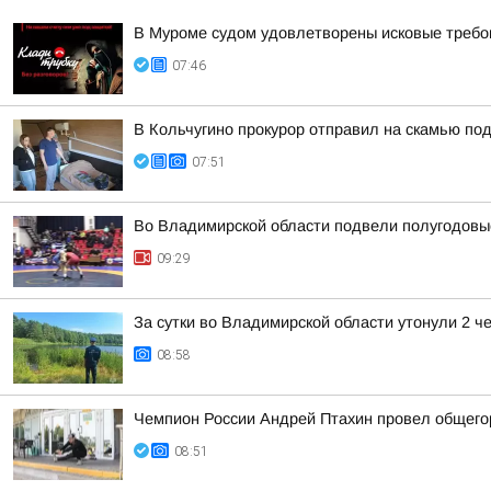
В Муроме судом удовлетворены исковые требов
07:46
В Кольчугино прокурор отправил на скамью по
07:51
Во Владимирской области подвели полугодовые
09:29
За сутки во Владимирской области утонули 2 ч
08:58
Чемпион России Андрей Птахин провел общего
08:51