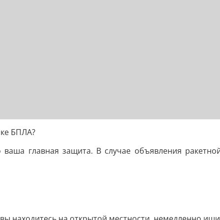
аке БПЛА?
 ваша главная защита. В случае объявления ракетной
 вы находитесь на открытой местности, немедленно ищи