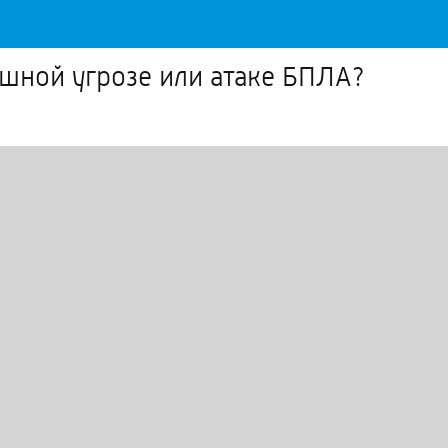
шной угрозе или атаке БПЛА?