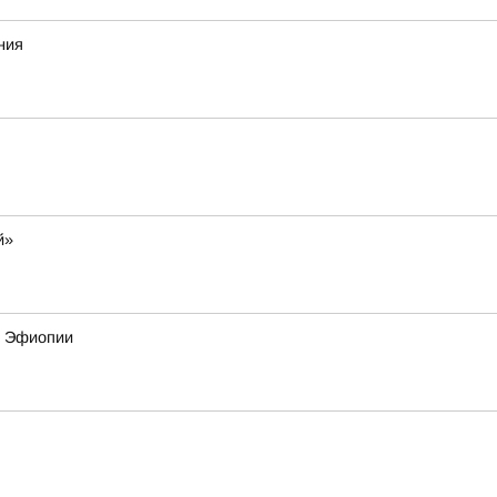
ния
й»
и Эфиопии