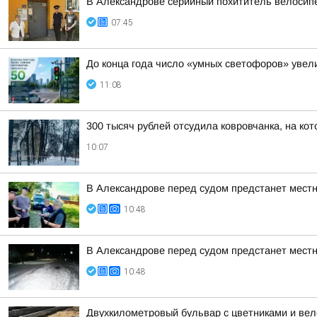
В Александрове серийный похититель велосип
07:45
До конца года число «умных светофоров» увел
11:08
300 тысяч рублей отсудила ковровчанка, на кот
10:07
В Александрове перед судом предстанет местн
10:48
В Александрове перед судом предстанет местн
10:48
Двухкилометровый бульвар с цветниками и ве