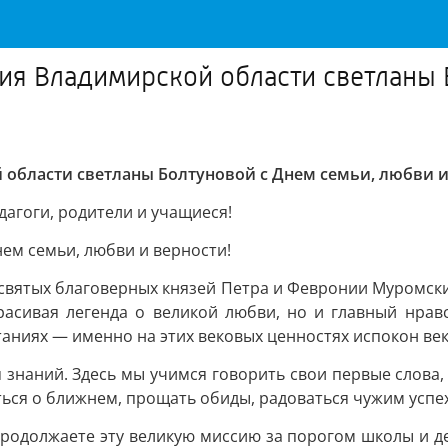
я Владимирской области светланы 
области светланы Болтуновой с Днем семьи, любви и
агоги, родители и учащиеся!
ем семьи, любви и верности!
 святых благоверных князей Петра и Февронии Муромски
расивая легенда о великой любви, но и главный нравс
таниях — именно на этих вековых ценностях испокон век
 знаний. Здесь мы учимся говорить свои первые слова, 
ься о ближнем, прощать обиды, радоваться чужим успех
 продолжаете эту великую миссию за порогом школы и д