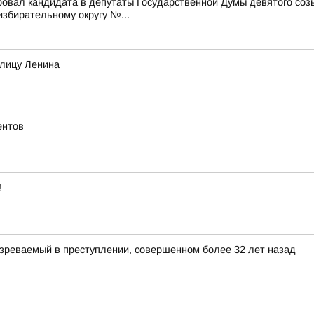
ровал кандидата в депутаты Государственной Думы девятого со
бирательному округу №...
улицу Ленина
ентов
!
зреваемый в преступлении, совершенном более 32 лет назад