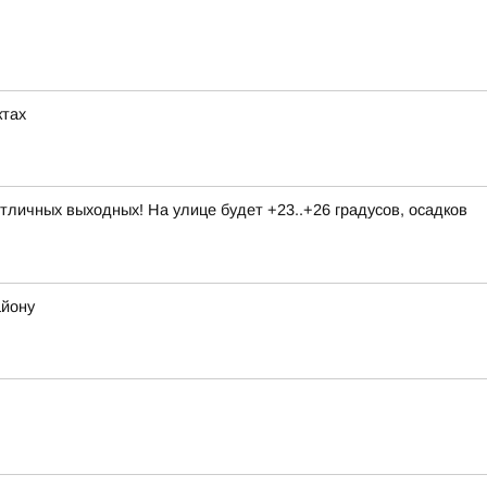
ктах
личных выходных! На улице будет +23..+26 градусов, осадков
айону