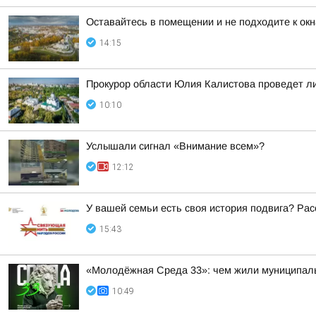
Оставайтесь в помещении и не подходите к окн
14:15
Прокурор области Юлия Калистова проведет ли
10:10
Услышали сигнал «Внимание всем»?
12:12
У вашей семьи есть своя история подвига? Рас
15:43
«Молодёжная Среда 33»: чем жили муниципал
10:49