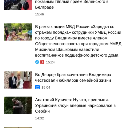
показным тёплый приём Зеленского в
Белграде
15:46
В рамках акции МВД России «Зарядка со
стражем порядка» сотрудники УМВД России
по городу Владимиру вместе членом
Общественного совета при городском УМВД
Михаилом Шашковым навестили
воспитанников подшефного детского дома
15:24
Во Дворце бракосочетания Владимира
чествовали юбиляров семейной жизни
15:04
Анатолий Кузичев: Ну что, приплыли.
Украинский клоун впервые нарисовался в
Сербии
14:32