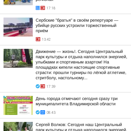
17:18
Сербские "братья" в своём репертуаре —
убийце русских устроили торжественный
приём
13:42
Движение — жизнь!. Сегодня Центральный
парк культуры и отдыха наполнился энергией,
улыбками и спортивным азартом! На
площадках кипели настоящие спортивные
страсти: прошли турниры по лёгкой атлетике,
стритболу, настольному...
17:39
День города отмечают сегодня сразу три
муниципалитета Владимирской области
08:43
Сергей Волков: Сегодня наш Центральный
парк культуры и отдыха наполнился энергией,