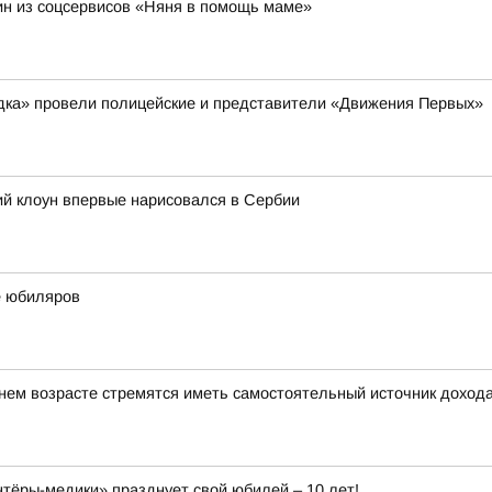
н из соцсервисов «Няня в помощь маме»
ядка» провели полицейские и представители «Движения Первых»
ий клоун впервые нарисовался в Сербии
е юбиляров
ем возрасте стремятся иметь самостоятельный источник доход
ёры-медики» празднует свой юбилей – 10 лет!