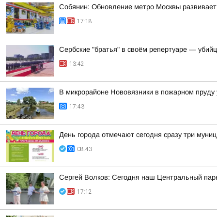
Собянин: Обновление метро Москвы развивает
17:18
Сербские "братья" в своём репертуаре — убий
13:42
В микрорайоне Нововязники в пожарном пруду 
17:43
День города отмечают сегодня сразу три муни
08:43
Сергей Волков: Сегодня наш Центральный парк
17:12