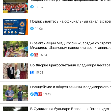
14:13
Подписывайтесь на официальный канал экстр
14:06
В рамках акции МВД России «Зарядка со стра
Михаилом Шашковым навестили воспитанников
15:24
Во Дворце бракосочетания Владимира чествов
15:04
Полицейские и общественники Владимирского р
13:45
В Суздале на бульваре Всполье и Гоголя идет