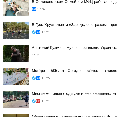
В Селивановском Семейном МФЦ работает оди
17:07
В Гусь-Хрустальном «Зарядку со стражем пор
17:01
Анатолий Кузичев: Ну что, приплыли. Украинск
14:32
Мстёре — 505 лет!. Сегодня посёлок — в числ
16:06
Многие молодые люди уже в несовершеннолетн
16:01
Общественное движение добровольцев «Волонт