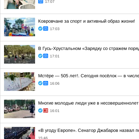
17:07
Ковровчане за спорт и активный образ жизни!
17:03
В Гусь-Хрустальном «Зарядку со стражем пор
17:01
Мстёре — 505 лет!. Сегодня посёлок — в числ
16:06
Многие молодые люди уже в несовершеннолетн
16:01
«В угоду Европе». Сенатор Джабаров назвал п
15:46