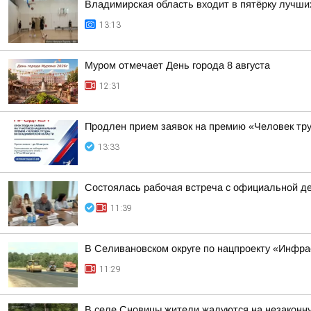
Владимирская область входит в пятёрку лучши
13:13
Муром отмечает День города 8 августа
12:31
Продлен прием заявок на премию «Человек тру
13:33
Состоялась рабочая встреча с официальной д
11:39
В Селивановском округе по нацпроекту «Инфр
11:29
В селе Сновицы жители жалуются на незаконну