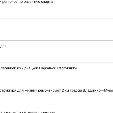
х регионов по развитию спорта
да»!
елегацией из Донецкой Народной Республики
аструктура для жизни» ремонтируют 2 км трассы Владимир—Мур
ю свалку строительного мусора