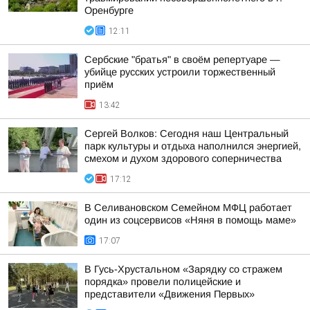
Оренбурге
12:11
Сербские "братья" в своём репертуаре —
убийце русских устроили торжественный
приём
13:42
Сергей Волков: Сегодня наш Центральный
парк культуры и отдыха наполнился энергией,
смехом и духом здорового соперничества
17:12
В Селивановском Семейном МФЦ работает
один из соцсервисов «Няня в помощь маме»
17:07
В Гусь-Хрустальном «Зарядку со стражем
порядка» провели полицейские и
представители «Движения Первых»