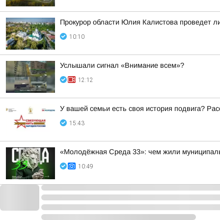
Прокурор области Юлия Калистова проведет ли
10:10
Услышали сигнал «Внимание всем»?
12:12
У вашей семьи есть своя история подвига? Рас
15:43
«Молодёжная Среда 33»: чем жили муниципал
10:49