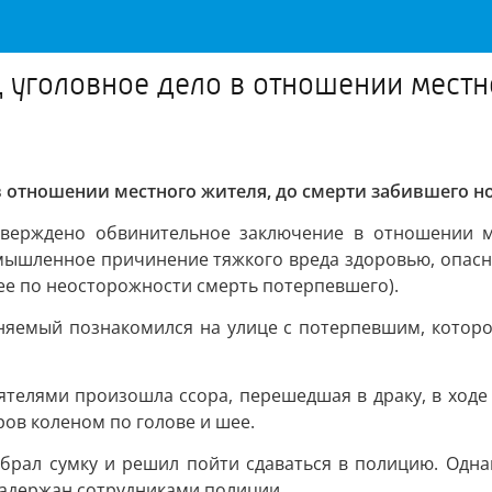
д уголовное дело в отношении местн
в отношении местного жителя, до смерти забившего н
утверждено обвинительное заключение в отношении м
 (умышленное причинение тяжкого вреда здоровью, опас
ее по неосторожности смерть потерпевшего).
иняемый познакомился на улице с потерпевшим, которо
телями произошла ссора, перешедшая в драку, в ходе 
аров коленом по голове и шее.
брал сумку и решил пойти сдаваться в полицию. Одна
 задержан сотрудниками полиции.