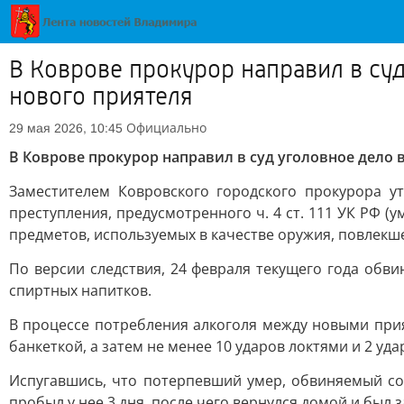
В Коврове прокурор направил в су
нового приятеля
Официально
29 мая 2026, 10:45
В Коврове прокурор направил в суд уголовное дело 
Заместителем Ковровского городского прокурора 
преступления, предусмотренного ч. 4 ст. 111 УК РФ
предметов, используемых в качестве оружия, повлекш
По версии следствия, 24 февраля текущего года обв
спиртных напитков.
В процессе потребления алкоголя между новыми прия
банкеткой, а затем не менее 10 ударов локтями и 2 уд
Испугавшись, что потерпевший умер, обвиняемый со
пробыл у нее 3 дня, после чего вернулся домой и был