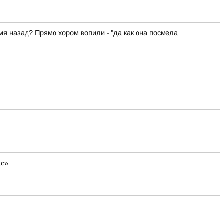
емя назад? Прямо хором вопили - "да как она посмела
ас»