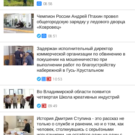
08:58
Чемпион России Андрей Птахин провел
общегородскую зарядку у ледового дворца
«Ковровец»
08:51
Задержан исполнительный директор
коммерческой организации по обвинению в
покушении на мошенничество при
выполнении работ по благоустройству
набережной в Гусь-Хрустальном
10:53
Во Владимирской области появится
четвертая Школа креативных индустрий
09:49
История Дмитрия Ступина - это рассказ не
только о службе и ранении, но и о том, как
человек, столкнувшись с серьёзными
испытаниями, не остаётся один на один с