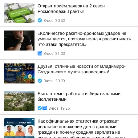
Открыт приём заявок на 2 сезон
Росмолодёжь.Гранты!
Вчера, 20:33
«Количество ракетно-дроновых ударов не
уменьшается, поэтому нельзя рассчитывать,
что атаки прекратятся»
Вчера, 21:03
Друзья, отличные новости от Владимиро-
Суздальского музея-заповедника!
Вчера, 20:09
Быть в теме: работа с избирательными
бюллетенями
Вчера, 19:25
Как официальная статистика отражает
реальное положение дел с доходами
граждан и почему средняя зарплата не
всегда говорит об уровне жизни обычного